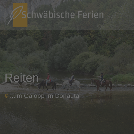
Reiten
#
...im Galopp im Donautal