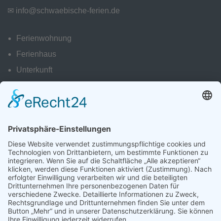
✉
info@schwaebische-ferien.de
Ferienwohnung
Ferienhaus
Unterkunft
Donauradwanderweg
Ausflüge zum Bodensee
Impressum
|
Datenschutz
"Zuhause ist da,
wo dein Herz sich wohlfühlt!"
Copyright © 2026
Angelique Rieken-Grom