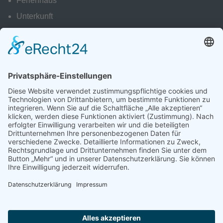
Ferienhaus
Unterkunft
Donauradwanderweg
Ausflüge zum Bodensee
Impressum
|
Datenschutz
"Zuhause ist da,
wo dein Herz sich wohlfühlt!"
Copyright © 2026
Angelique Rieken-Grom
FERIEN ... Ausschlofa · Donautal · Spätzle · Entspannen · Klettern · Lächeln ·
Yoga · Amalienfels · Radeln · Kaffeeschlurfa · Mauldascha · Wandern ·
Biken · Reiten · Schloss agucka · Golfen · Bodensee · Angeln · Eis schlotza ·